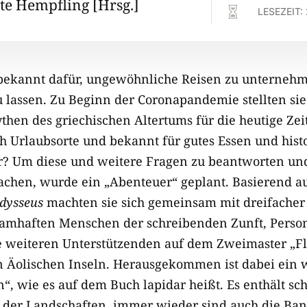
e Hempfling [Hrsg.]

LESEZEIT:
ekannt dafür, ungewöhnliche Reisen zu unternehme
u lassen. Zu Beginn der Coronapandemie stellten sie
hen des griechischen Altertums für die heutige Zeit
h Urlaubsorte und bekannt für gutes Essen und hist
r? Um diese und weitere Fragen zu beantworten un
chen, wurde ein „Abenteuer“ geplant. Basierend 
Odysseus
machten sie sich gemeinsam mit dreifacher 
 namhaften Menschen der schreibenden Zunft, Perso
 weiteren Unterstützenden auf dem Zweimaster „Fl
n Äolischen Inseln. Herausgekommen ist dabei ein 
“, wie es auf dem Buch lapidar heißt. Es enthält sc
 der Landschaften, immer wieder sind auch die Ban