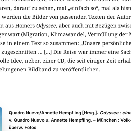
ren, darauf zu sehen, mal „einfach so“, mal als hist
tet werden die Bilder von passenden Texten der Aut
ten aus Homers
Odyssee
, aber auch mit Bezügen zwis
enwart (Migration, Klimawandel, Vermüllung der Me
eise in einem Text so zusammen: „Unsere persönlich
 zugeschnitten … […] Die Reise war immer eine Sac
lle Idee, neben einer CD, die seit einiger Zeit erhält
elungenen Bildband zu veröffentlichen.
Quadro Nuevo/Annette Hempfling [Hrsg.]:
Odyssee : eine
v. Quadro Nuevo u. Annette Hempfling. – München : Volk-Ve
überw. Fotos