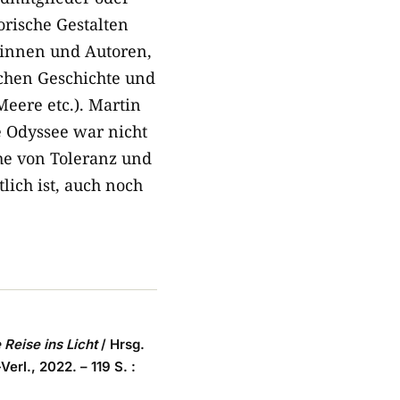
orische Gestalten
orinnen und Autoren,
chen Geschichte und
ere etc.). Martin
e Odyssee war nicht
he von Toleranz und
lich ist, auch noch
 Reise ins Licht
/ Hrsg.
rl., 2022. – 119 S. :