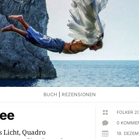
BUCH
|
REZENSIONEN
ee

FOLKER 2

0 KOMMEN
s Licht, Quadro

19. DEZE