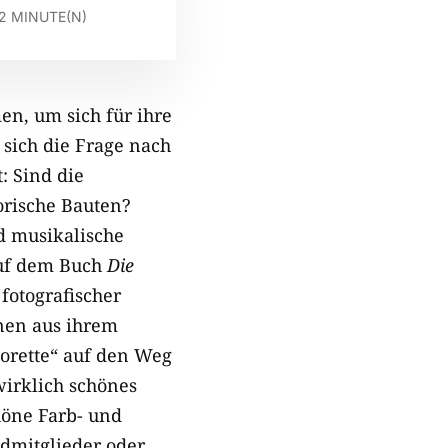
2
MINUTE(N)
n, um sich für ihre
 sich die Frage nach
: Sind die
orische Bauten?
d musikalische
auf dem Buch
Die
fotografischer
nen aus ihrem
orette“ auf den Weg
wirklich schönes
höne Farb- und
dmitglieder oder