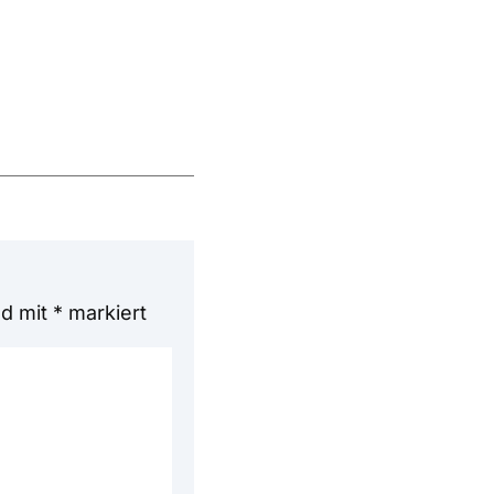
nd mit
*
markiert