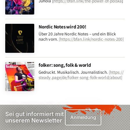
Juhola [
https://bfan.link/the-power-of-polska
]
Nordic Notes wird 200!
Über 20 Jahre Nordic Notes – und ein Blick
nach vorn
.
[
https://bfan.link/nordic-notes-200
]
folker: song, folk & world
Gedruckt. Musikalisch. Journalistisch.
[
https://
steady.page/de/folker-song-folk-world/about
]
Sei gut informiert mit
Anmeldung
unserem Newsletter