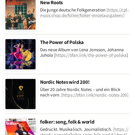
New Roots
Die junge deutsche Folkgeneration
[
https://cpl-
musicshop.de/folker/folker-einzelausgaben/
]
The Power of Polska
Das neue Album von Lena Jonsson, Johanna
Juhola [
https://bfan.link/the-power-of-polska
]
Nordic Notes wird 200!
Über 20 Jahre Nordic Notes – und ein Blick
nach vorn
.
[
https://bfan.link/nordic-notes-200
]
folker: song, folk & world
Gedruckt. Musikalisch. Journalistisch.
[
https://
steady.page/de/folker-song-folk-world/about
]