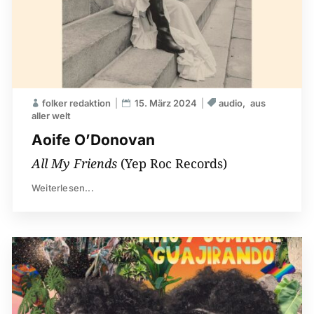
folker redaktion
15. März 2024
audio
aus
aller welt
Aoife O’Donovan
All My Friends
(Yep Roc Records)
Weiterlesen...