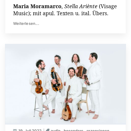
Maria Moramarco
,
Stella Ariènte
(Visage
Music); mit apul. Texten u. ital. Übers.
Weiterlesen...
19. Juli 2022
audio
besonders
rezensionen