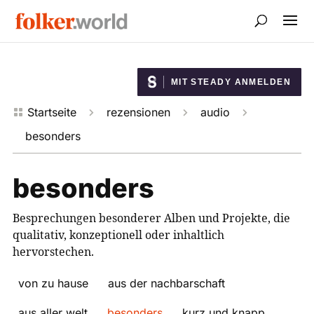
MIT STEADY ANMELDEN
Startseite
rezensionen
audio




besonders
besonders
Besprechungen besonderer Alben und Projekte, die
qualitativ, konzeptionell oder inhaltlich
hervorstechen.
von zu hause
aus der nachbarschaft
aus aller welt
besonders
kurz und knapp