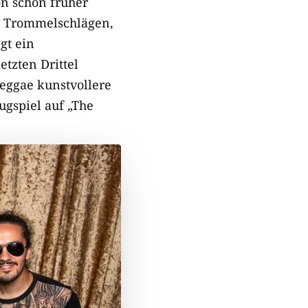
on schon früher
d Trommelschlägen,
gt ein
tzten Drittel
eggae kunstvollere
ugspiel auf „The