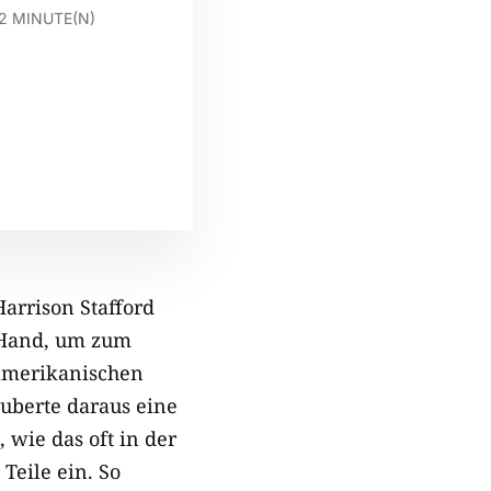
2
MINUTE(N)
arrison Stafford
 Hand, um zum
 amerikanischen
auberte daraus eine
 wie das oft in der
Teile ein. So