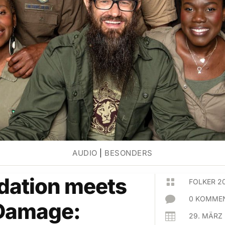
AUDIO
|
BESONDERS
dation meets

FOLKER 2

0 KOMMEN
 Damage:

29. MÄRZ