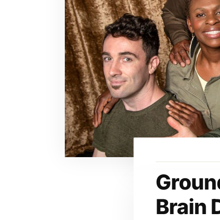
Groun
Brain