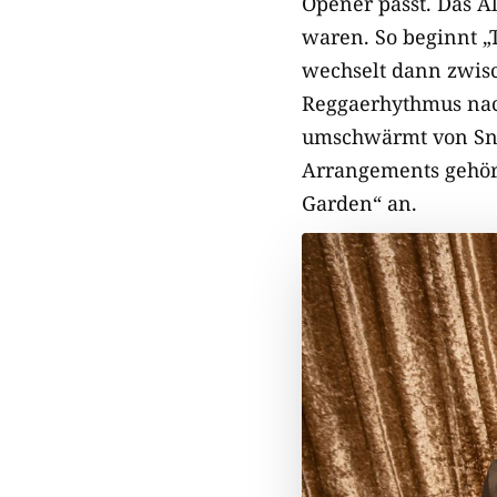
Opener passt. Das A
waren. So beginnt 
wechselt dann zwis
Reggaerhythmus nach
umschwärmt von Sna
Arrangements gehört
Garden“ an.