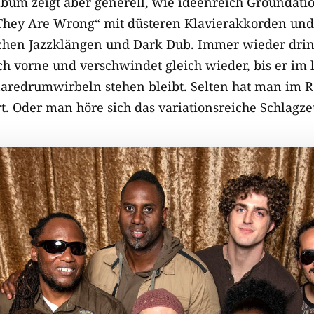
lbum zeigt aber generell, wie ideenreich Groundati
„They Are Wrong“ mit düsteren Klavierakkorden un
chen Jazzklängen und Dark Dub. Immer wieder drin
 vorne und verschwindet gleich wieder, bis er im le
redrumwirbeln stehen bleibt. Selten hat man im R
. Oder man höre sich das variationsreiche Schlagze