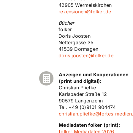
42905 Wermelskirchen
rezensionen@folker.de
Bücher
folker
Doris Joosten
Nettergasse 35
41539 Dormagen
doris.joosten@folker.de
Anzeigen und Kooperationen

(print und digital):
Christian Pliefke
Karlsbader Straße 12
90579 Langenzenn
Tel. +49 (0)9101 904474
christian.pliefke@fortes-medien
Mediadaten folker (print):
folker Mediadaten 2026