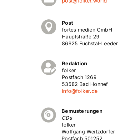
post@folker.world
Post

fortes medien GmbH
Hauptstraße 29
86925 Fuchstal-Leeder
Redaktion

folker
Postfach 1269
53582 Bad Honnef
info@folker.de
Bemusterungen

CDs
folker
Wolfgang Weitzdörfer
Postfach 501252