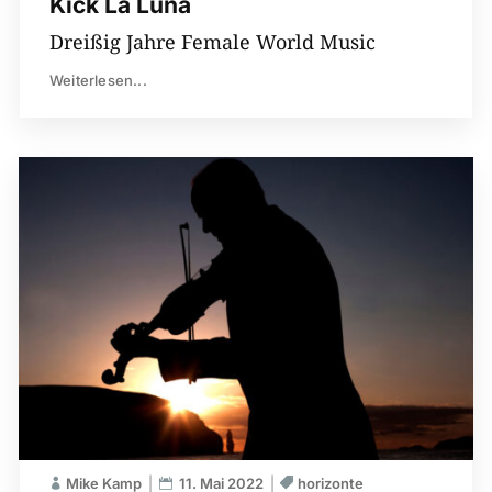
Kick La Luna
Dreißig Jahre Female World Music
Weiterlesen...
Mike Kamp
11. Mai 2022
horizonte