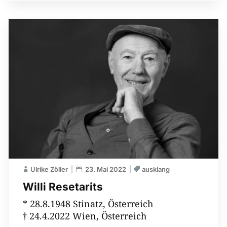
Ulrike Zöller
23. Mai 2022
ausklang
Willi Resetarits
* 28.8.1948 Stinatz, Österreich
† 24.4.2022 Wien, Österreich