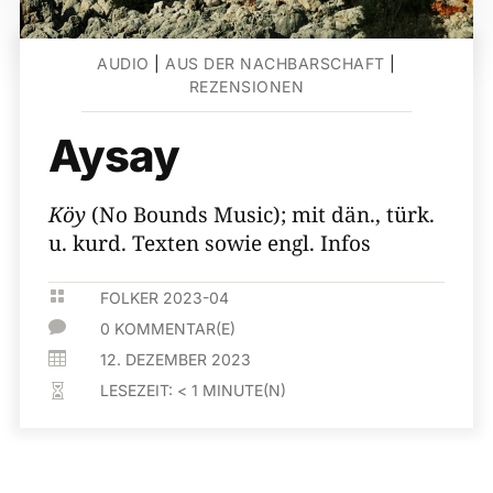
AUDIO
|
AUS DER NACHBARSCHAFT
|
REZENSIONEN
Aysay
Köy
(No Bounds Music); mit dän., türk.
u. kurd. Texten sowie engl. Infos

FOLKER 2023-04

0 KOMMENTAR(E)

12. DEZEMBER 2023
LESEZEIT:
< 1
MINUTE(N)
