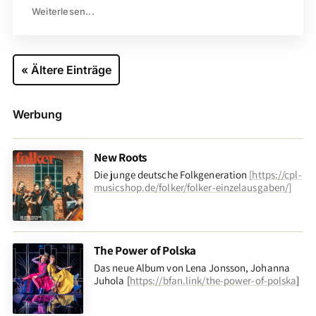
Weiterlesen...
« Ältere Einträge
Werbung
New Roots
Die junge deutsche Folkgeneration
[
https://cpl-
musicshop.de/folker/folker-einzelausgaben/
]
The Power of Polska
Das neue Album von Lena Jonsson, Johanna
Juhola [
https://bfan.link/the-power-of-polska
]