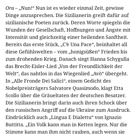
Ora
– „Nun!“ Nun ist es wieder einmal Zeit, gewisse
Dinge anzusprechen. Die Sizilianerin greift dafür auf
sizilianische Poeten zurück. Deren Worte spiegeln die
Wunden der Gesellschaft, Hoffnungen und Ängste mit
Intensität und gleichzeitig einer heilenden Sanftheit.
Bereits das erste Stück, „C’è Una Pace“, beinhaltet all
diese Gefühlswelten – vom „honigsüßen“ Frieden bis
zum drohenden Krieg. Danach singt Hanna Schygulla
das Brecht-Eisler-Lied „Von der Freundlichkeit der
Welt“, das nahtlos in das Wiegenlied „Avò“ übergeht.
In „Alle Fronde Dei Salici“, einem Gedicht des
Nobelpreisträgers Salvatore Quasimodo, klagt Etta
Scollo über die Gräueltaten der deutschen Besatzer.
Die Sizilianerin bringt darin auch ihren Schock über
den russischen Angriff auf die Ukraine zum Ausdruck.
Eindrücklich auch „Lingua E Dialettu“ von Ignazio
Buttitta. „Ein Volk kann man in Ketten legen. Nur die
Stimme kann man ihm nicht rauben, auch wenn sie