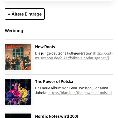
« Ältere Einträge
Werbung
New Roots
Die junge deutsche Folkgeneration
[
https://cpl-
musicshop.de/folker/folker-einzelausgaben/
]
The Power of Polska
Das neue Album von Lena Jonsson, Johanna
Juhola [
https://bfan.link/the-power-of-polska
]
Nordic Notes wird 200!