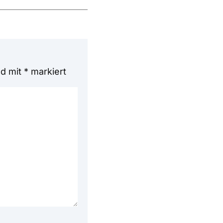
nd mit
*
markiert