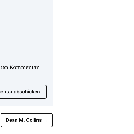
hsten Kommentar
ntar abschicken
Dean M. Collins
→