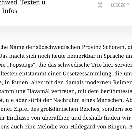
chwed. Texten u.

LESEZEIT:
 Infos
ische Name der südschwedischen Provinz Schonen, di
as macht sich noch heute bemerkbar in Sprache un
ie „Popsongs“, die das schwedische Trio hier serviert
r ältesten entstammt einer Gesetzessammlung, die um
, in Runen, aber mit den damals modernen Reimen. 
sammlung Hávamál vertreten, mit dem berühmtesten 
bt, nie aber stirbt der Nachruhm eines Menschen. 
ener Zipfel des großdänischen Reiches, sondern so
ür Einflüsse von überallher, und deshalb finden wir
ens auch eine Melodie von Hildegard von Bingen. 