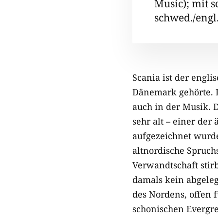
Music); mit s
schwed./engl.
Scania ist der engl
Dänemark gehörte. D
auch in der Musik. D
sehr alt – einer de
aufgezeichnet wurde
altnordische Spruch
Verwandtschaft stir
damals kein abgeleg
des Nordens, offen f
schonischen Evergre