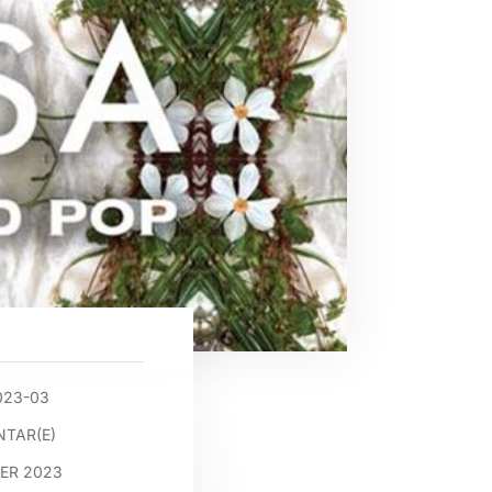
023-03
TAR(E)
BER 2023