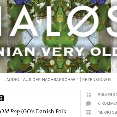
AUDIO
|
AUS DER NACHBARSCHAFT
|
REZENSIONEN
a

FOLKER 2

0 KOMMEN
 Old Pop
(GO’s Danish Folk

18. OKTO