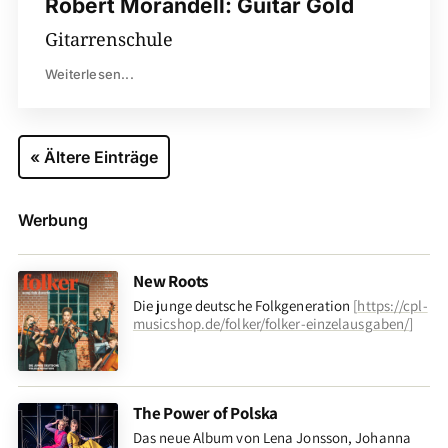
Robert Morandell: Guitar Gold
Gitarrenschule
Weiterlesen...
« Ältere Einträge
Werbung
New Roots
Die junge deutsche Folkgeneration
[
https://cpl-
musicshop.de/folker/folker-einzelausgaben/
]
The Power of Polska
Das neue Album von Lena Jonsson, Johanna