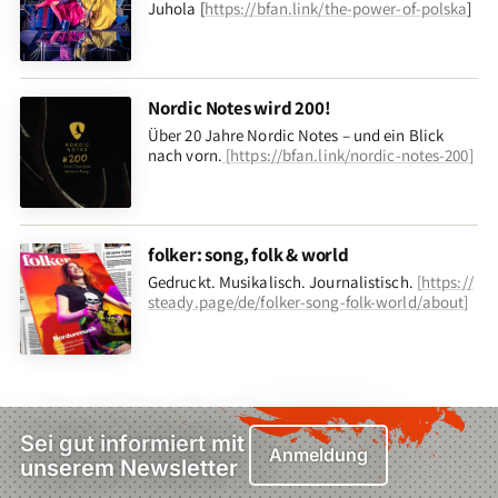
Juhola [
https://bfan.link/the-power-of-polska
]
Nordic Notes wird 200!
Über 20 Jahre Nordic Notes – und ein Blick
nach vorn
.
[
https://bfan.link/nordic-notes-200
]
folker: song, folk & world
Gedruckt. Musikalisch. Journalistisch.
[
https://
steady.page/de/folker-song-folk-world/about
]
Sei gut informiert mit
Anmeldung
unserem Newsletter