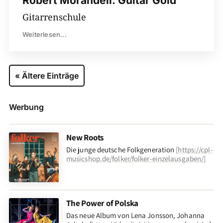
Robert Morandell: Guitar Gold
Gitarrenschule
Weiterlesen...
« Ältere Einträge
Werbung
New Roots
Die junge deutsche Folkgeneration
[
https://cpl-
musicshop.de/folker/folker-einzelausgaben/
]
The Power of Polska
Das neue Album von Lena Jonsson, Johanna