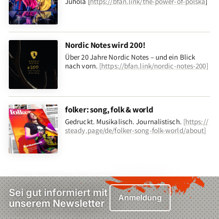
Juhola [
https://bfan.link/the-power-of-polska
]
Nordic Notes wird 200!
Über 20 Jahre Nordic Notes – und ein Blick
nach vorn
.
[
https://bfan.link/nordic-notes-200
]
folker: song, folk & world
Gedruckt. Musikalisch. Journalistisch.
[
https://
steady.page/de/folker-song-folk-world/about
]
Sei gut informiert mit
Anmeldung
unserem Newsletter