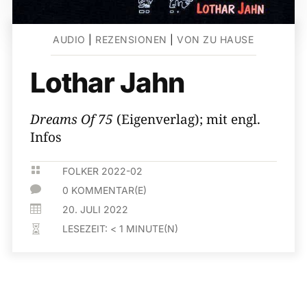
AUDIO
|
REZENSIONEN
|
VON ZU HAUSE
Lothar Jahn
Dreams Of 75
(Eigenverlag); mit engl.
Infos

FOLKER 2022-02

0 KOMMENTAR(E)

20. JULI 2022
LESEZEIT:
< 1
MINUTE(N)
