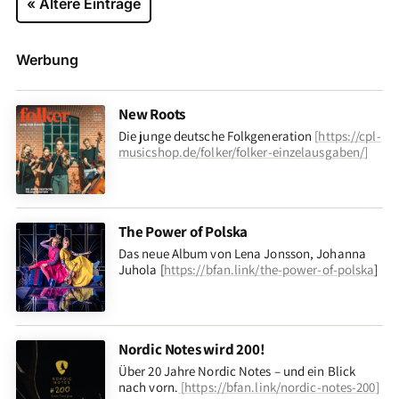
« Ältere Einträge
Werbung
New Roots
Die junge deutsche Folkgeneration
[
https://cpl-
musicshop.de/folker/folker-einzelausgaben/
]
The Power of Polska
Das neue Album von Lena Jonsson, Johanna
Juhola [
https://bfan.link/the-power-of-polska
]
Nordic Notes wird 200!
Über 20 Jahre Nordic Notes – und ein Blick
nach vorn
.
[
https://bfan.link/nordic-notes-200
]