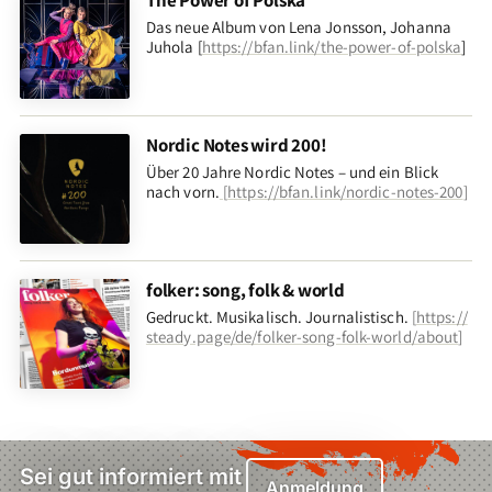
The Power of Polska
Das neue Album von Lena Jonsson, Johanna
Juhola [
https://bfan.link/the-power-of-polska
]
Nordic Notes wird 200!
Über 20 Jahre Nordic Notes – und ein Blick
nach vorn
.
[
https://bfan.link/nordic-notes-200
]
folker: song, folk & world
Gedruckt. Musikalisch. Journalistisch.
[
https://
steady.page/de/folker-song-folk-world/about
]
Sei gut informiert mit
Anmeldung