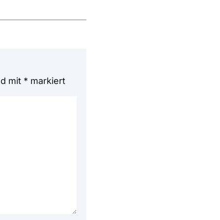
nd mit
*
markiert