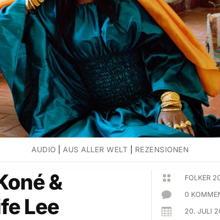
AUDIO
|
AUS ALLER WELT
|
REZENSIONEN
Koné &

FOLKER 2

0 KOMMEN
fe Lee

20. JULI 