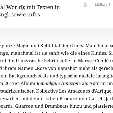

LESEZEIT:
al World); mit Texten in
ngl. sowie Infos
e ganze Magie und Subtilität der Griots. Manchmal s
ge, manchmal ist sie sanft wie die eines Kindes. Si
ird die französische Schriftstellerin Maryse Condé im
d ihrem Namen „Rose von Bamako“ mehr als gerecht
sion, Backgroundvocals und typische modale Leadgit
em 2017er-Album
Republique Amazone
als Autorin u
stafrikanischen Kollektivs Les Amazones d’Afrique,
narbeit mit dem irischen Produzenten Garret „Jack
oards, Gitarren und Drumbeats hinzu und platziert