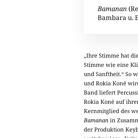
Bamanan
(Re
Bambara u. E
„Ihre Stimme hat di
Stimme wie eine Klin
und Sanftheit.“ So w
und Rokia Koné wir
Band liefert Percus
Rokia Koné auf ihr
Kernmitglied des we
Bamanan
in Zusamme
der Produktion Keyb