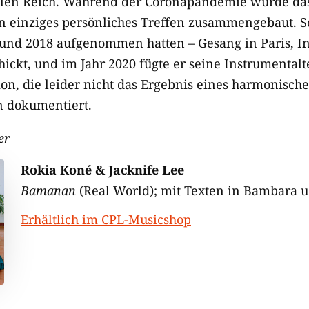
alen Reich. Während der Coronapandemie wurde d
in einziges persönliches Treffen zusammengebaut. S
und 2018 aufgenommen hatten – Gesang in Paris, In
ckt, und im Jahr 2020 fügte er seine Instrumentalte
on, die leider nicht das Ergebnis eines harmonisch
n dokumentiert.
er
Rokia Koné & Jacknife Lee
Bamanan
(Real World); mit Texten in Bambara u.
Erhältlich im
CPL-Musicshop