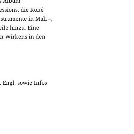
as Album
essions, die Koné
strumente in Mali –,
ile hinzu. Eine
en Wirkens in den
 Engl. sowie Infos