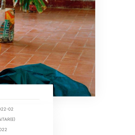
022-02
TAR(E)
2022