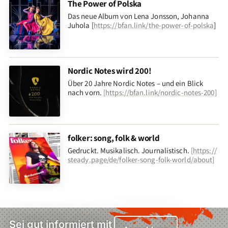
The Power of Polska
Das neue Album von Lena Jonsson, Johanna
Juhola [
https://bfan.link/the-power-of-polska
]
Nordic Notes wird 200!
Über 20 Jahre Nordic Notes – und ein Blick
nach vorn
.
[
https://bfan.link/nordic-notes-200
]
folker: song, folk & world
Gedruckt. Musikalisch. Journalistisch.
[
https://
steady.page/de/folker-song-folk-world/about
]
Sei gut informiert mit