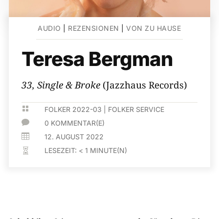
AUDIO
|
REZENSIONEN
|
VON ZU HAUSE
Teresa Bergman
33, Single & Broke
(Jazzhaus Records)

FOLKER 2022-03
|
FOLKER SERVICE

0 KOMMENTAR(E)

12. AUGUST 2022
LESEZEIT:
< 1
MINUTE(N)
