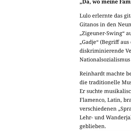
„Da, wo meine Famil
Lulo erlernte das g
Gitanos in den Neun
„Zigeuner-Swing“ au
„Gadje“ (Begriff au
diskriminierende Ve
Nationalsozialismus
Reinhardt machte be
die traditionelle M
Er suchte musikalis
Flamenco, Latin, bra
verschiedenen „Spra
Lehr- und Wanderjah
geblieben.