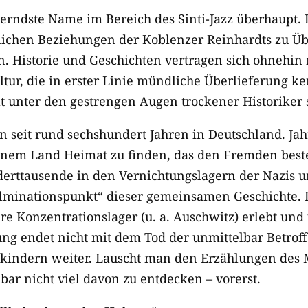
llerndste Name im Bereich des Sinti-Jazz überhaupt.
ichen Beziehungen der Koblenzer Reinhardts zu Übe
en. Historie und Geschichten vertragen sich ohnehin
tur, die in erster Linie mündliche Überlieferung ken
ällt unter den gestrengen Augen trockener Historiker 
n seit rund sechshundert Jahren in Deutschland. Ja
einem Land Heimat zu finden, das den Fremden best
erttausende in den Vernichtungslagern der Nazis 
ulminationspunkt“ dieser gemeinsamen Geschichte. 
e Konzentrationslager (u. a. Auschwitz) erlebt und 
ng endet nicht mit dem Tod der unmittelbar Betroff
kindern weiter. Lauscht man den Erzählungen des 
nbar nicht viel davon zu entdecken – vorerst.