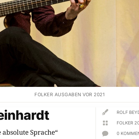
FOLKER AUSGABEN VOR 2021
einhardt

ROLF BEY

FOLKER 2
e absolute Sprache“

0 KOMMEN