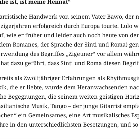
ie ist, ist meine Heimat“
itarristische Handwerk von seinem Vater Bawo, der m
zigerjahren erfolgreich durch Europa tourte. Lulo 
f, wie er früher und leider auch noch heute von den
s dem Romanes, der Sprache der Sinti und Roma) gen
rwendung des Begriffes „Zigeuner“ vor allem währe
 hat dazu geführt, dass Sinti und Roma diesen Begri
reits als Zwölfjähriger Erfahrungen als Rhythmusgi
usik, die er liebte, wurde dem Heranwachsenden na
che Begegnungen, die seinem weiten geistigen Hori
silianische Musik, Tango – der junge Gitarrist empf
chen“ ein Gemeinsames, eine Art musikalisches Esp
re in den unterschiedlichsten Besetzungen, und so i