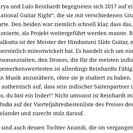
arya und Lulo Reinhardt begegneten sich 2017 auf 
ational Guitar Night“, die sie mit verschiedenen Git
te. Den beiden war ziemlich schnell klar, dass das
onierte, als Projekt weitergeführt werden musste. 
kutta ist der Meister der Hindustani Slide Guitar, 
persönlich mitentwickelt hat. Es handelt sich um ein
Resonanzsaiten, den Drones, die für die meisten ind
bemerkenswertesten ist allerdings Reinhardts Fähigk
en Musik anzunähern, ohne sie je studiert zu haben.
art authentisch auf, dass sein indischer Saitenpartner
lo, du bist ein Inder!“ Nicht umsonst ist Reinhardt 
India
auf der Vierteljahresbestenliste des Preises de
gelandet und zurecht stolz darauf.
sind auch dessen Tochter Anandi, die im vergangen