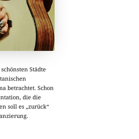
r schönsten Städte
stanischen
ma betrachtet. Schon
ntation, die die
n soll es „zurück“
nanzierung.