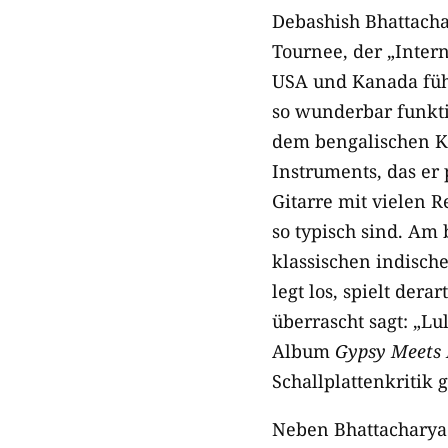
Debashish Bhattach
Tournee, der „Intern
USA und Kanada führ
so wunderbar funkti
dem bengalischen Kal
Instruments, das er 
Gitarre mit vielen 
so typisch sind. Am 
klassischen indisch
legt los, spielt der
überrascht sagt: „Lu
Album
Gypsy Meets 
Schallplattenkritik 
Neben Bhattacharya 