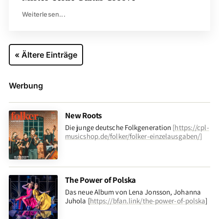
Weiterlesen...
« Ältere Einträge
Werbung
New Roots
Die junge deutsche Folkgeneration
[
https://cpl-
musicshop.de/folker/folker-einzelausgaben/
]
The Power of Polska
Das neue Album von Lena Jonsson, Johanna
Juhola [
https://bfan.link/the-power-of-polska
]