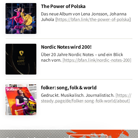
The Power of Polska
Das neue Album von Lena Jonsson, Johanna
Juhola [
https://bfan.link/the-power-of-polska
]
Nordic Notes wird 200!
Über 20 Jahre Nordic Notes – und ein Blick
nach vorn
.
[
https://bfan.link/nordic-notes-200
]
folker: song, folk & world
Gedruckt. Musikalisch. Journalistisch.
[
https://
steady.page/de/folker-song-folk-world/about
]