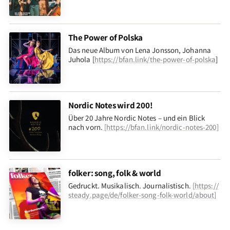
The Power of Polska
Das neue Album von Lena Jonsson, Johanna
Juhola [
https://bfan.link/the-power-of-polska
]
Nordic Notes wird 200!
Über 20 Jahre Nordic Notes – und ein Blick
nach vorn
.
[
https://bfan.link/nordic-notes-200
]
folker: song, folk & world
Gedruckt. Musikalisch. Journalistisch.
[
https://
steady.page/de/folker-song-folk-world/about
]