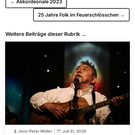
←
Akkordeonale 2023
25 Jahre Folk im Feuerschlösschen
→
Weitere Beiträge dieser Rubrik …
Jens-Peter Müller
Juli 31, 2026