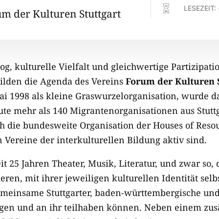

LESEZEIT:
um der Kulturen Stuttgart
log, kulturelle Vielfalt und gleichwertige Partizipa
ilden die Agenda des Vereins
Forum der Kulturen S
i 1998 als kleine Graswurzelorganisation, wurde d
te mehr als 140 Migrantenorganisationen aus Stut
ch die bundesweite Organisation der Houses of Reso
n Vereine der interkulturellen Bildung aktiv sind.
t 25 Jahren Theater, Musik, Literatur, und zwar so,
ieren, mit ihrer jeweiligen kulturellen Identität s
gemeinsame Stuttgarter, baden-württembergische un
ngen und an ihr teilhaben können. Neben einem zus