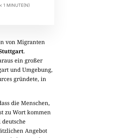
< 1
MINUTE(N)
tion von Migranten
tuttgart
.
araus ein großer
tgart und Umgebung,
urces gründete, in
 dass die Menschen,
elbst zu Wort kommen
d deutsche
ätzlichen Angebot