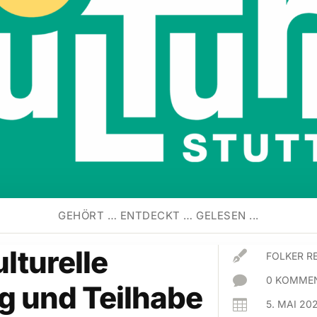
GEHÖRT … ENTDECKT … GELESEN ...
ulturelle

FOLKER R

0 KOMMEN
g und Teilhabe

5. MAI 20