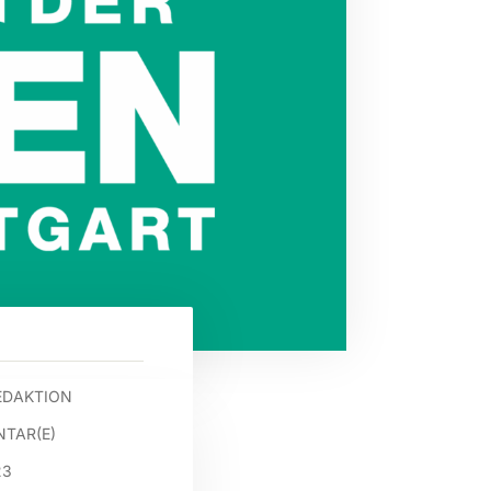
EDAKTION
TAR(E)
23