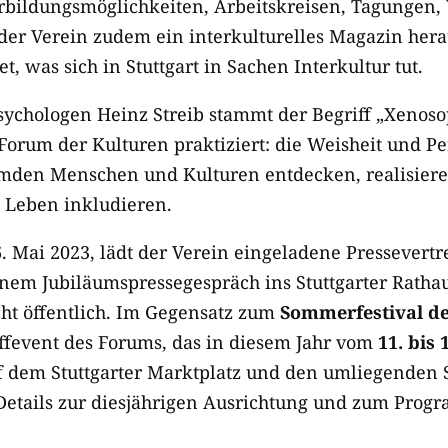
rbildungsmöglichkeiten, Arbeitskreisen, Tagungen
der Verein zudem ein interkulturelles Magazin her
t, was sich in Stuttgart in Sachen Interkultur tut.
ychologen Heinz Streib stammt der Begriff „Xenoso
Forum der Kulturen praktiziert: die Weisheit und Pe
emden Menschen und Kulturen entdecken, realisiere
e Leben inkludieren.
. Mai 2023, lädt der Verein eingeladene Pressevertr
inem Jubiläumspressegespräch ins Stuttgarter Rathau
cht öffentlich. Im Gegensatz zum
Sommerfestival de
iffevent des Forums, das in diesem Jahr vom
11. bis 1
 dem Stuttgarter Marktplatz und den umliegenden 
etails zur diesjährigen Ausrichtung und zum Prog