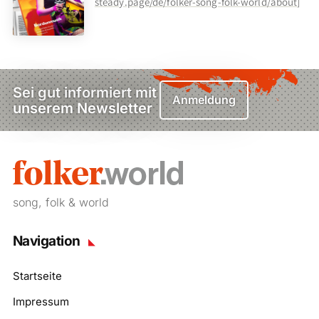
steady.page/de/folker-song-folk-world/about
]
Sei gut informiert mit
Anmeldung
unserem Newsletter
song, folk & world
Navigation
Startseite
Impressum