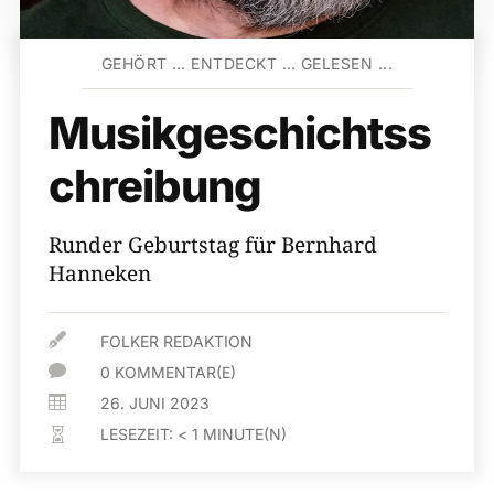
GEHÖRT … ENTDECKT … GELESEN ...
Musikgeschichtss
chreibung
Runder Geburtstag für Bernhard
Hanneken

FOLKER REDAKTION

0 KOMMENTAR(E)

26. JUNI 2023
LESEZEIT:
< 1
MINUTE(N)
