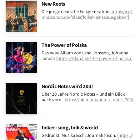
New Roots
Die junge deutsche Folkgeneration
[
https://cpl-
musicshop.de/folker/folker-einzelausgaben/
]
The Power of Polska
Das neue Album von Lena Jonsson, Johanna
Juhola [
https://bfan.link/the-power-of-polska
]
Nordic Notes wird 200!
Über 20 Jahre Nordic Notes – und ein Blick
nach vorn
.
[
https://bfan.link/nordic-notes-200
]
folker: song, folk & world
Gedruckt. Musikalisch. Journalistisch.
[
https://