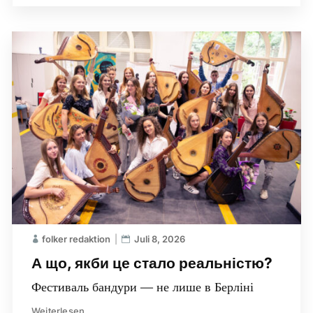
folker redaktion
Juli 8, 2026
А що, якби це стало реальністю?
Фестиваль бандури — не лише в Берліні
Weiterlesen...