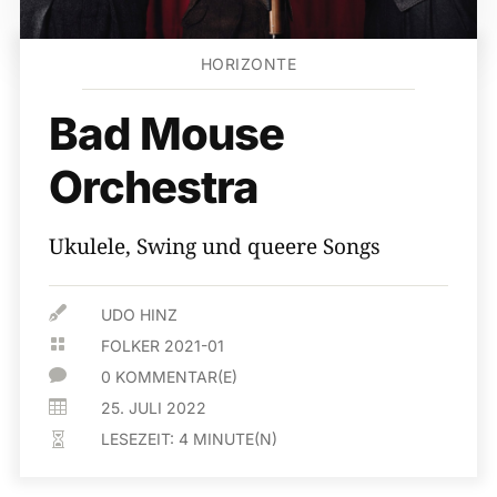
HORIZONTE
Bad Mouse
Orchestra
Ukulele, Swing und queere Songs

UDO HINZ

FOLKER 2021-01

0 KOMMENTAR(E)

25. JULI 2022
LESEZEIT:
4
MINUTE(N)
