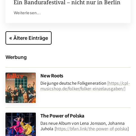
Ein Bandurafestival – nicht nur in Berlin
Weiterlesen...
« Ältere Einträge
Werbung
New Roots
Die junge deutsche Folkgeneration
[
https://cpl-
musicshop.de/folker/folker-einzelausgaben/
]
The Power of Polska
Das neue Album von Lena Jonsson, Johanna
Juhola [
https://bfan.link/the-power-of-polska
]