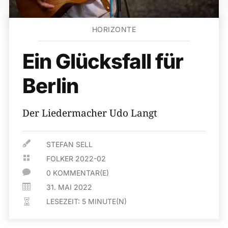
HORIZONTE
Ein Glücksfall für
Berlin
Der Liedermacher Udo Langt

STEFAN SELL

FOLKER 2022-02

0 KOMMENTAR(E)

31. MAI 2022
LESEZEIT:
5
MINUTE(N)
