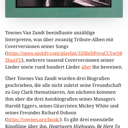
Townes Van Zandt beeinflusste unzählige
Interpreten, was über zwanzig Tribute-Alben mit
Coverversionen seiner Songs
(
https://open.spotify.com/playlist/32fdeDPsyuCC1wQ8
Z6axVU
), mehrere tausend Coverversionen seiner
Lieder sowie rund hundert Lieder
über
ihn beweisen.
Über Townes Van Zandt wurden drei Biografien
geschrieben, die alle nicht zuletzt seine Freundschaft
zu Guy Clark thematisieren. Am nächsten kommen
ihm aber die drei Autobiografien seines Managers
Harold Eggers, seines Gitarristen Mickey White und
seines Freundes Richard Dobson
(
https://townes.org/book/
). Es gibt drei essenzielle
Kinofilme über ihn,
Heartworn
Highways
,
Be Here To