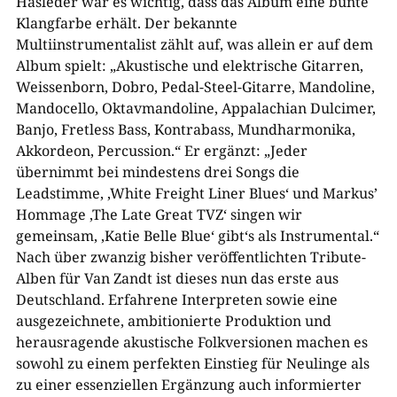
Hasleder war es wichtig, dass das Album eine bunte
Klangfarbe erhält. Der bekannte
Multiinstrumentalist zählt auf, was allein er auf dem
Album spielt: „Akustische und elektrische Gitarren,
Weissenborn, Dobro, Pedal-Steel-Gitarre, Mandoline,
Mandocello, Oktavmandoline, Appalachian Dulcimer,
Banjo, Fretless Bass, Kontrabass, Mundharmonika,
Akkordeon, Percussion.“ Er ergänzt: „Jeder
übernimmt bei mindestens drei Songs die
Leadstimme, ‚White Freight Liner Blues‘ und Markus’
Hommage ‚The Late Great TVZ‘ singen wir
gemeinsam, ‚Katie Belle Blue‘ gibt‘s als Instrumental.“
Nach über zwanzig bisher veröffentlichten Tribute-
Alben für Van Zandt ist dieses nun das erste aus
Deutschland. Erfahrene Interpreten sowie eine
ausgezeichnete, ambitionierte Produktion und
herausragende akustische Folkversionen machen es
sowohl zu einem perfekten Einstieg für Neulinge als
zu einer essenziellen Ergänzung auch informierter