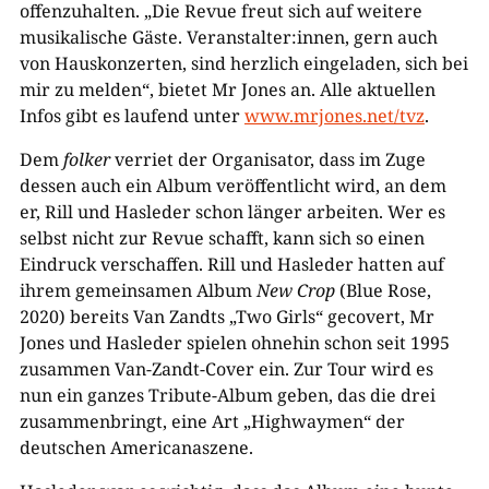
offenzuhalten. „Die Revue freut sich auf weitere
musikalische Gäste. Veranstalter:innen, gern auch
von Hauskonzerten, sind herzlich eingeladen, sich bei
mir zu melden“, bietet Mr Jones an. Alle aktuellen
Infos gibt es laufend unter
www.mrjones.net/tvz
.
Dem
folker
verriet der Organisator, dass im Zuge
dessen auch ein Album veröffentlicht wird, an dem
er, Rill und Hasleder schon länger arbeiten. Wer es
selbst nicht zur Revue schafft, kann sich so einen
Eindruck verschaffen. Rill und Hasleder hatten auf
ihrem gemeinsamen Album
New Crop
(Blue Rose,
2020) bereits Van Zandts „Two Girls“ gecovert, Mr
Jones und Hasleder spielen ohnehin schon seit 1995
zusammen Van-Zandt-Cover ein. Zur Tour wird es
nun ein ganzes Tribute-Album geben, das die drei
zusammenbringt, eine Art „Highwaymen“ der
deutschen Americanaszene.