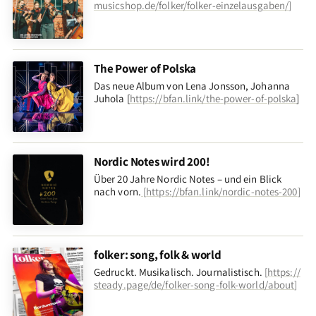
musicshop.de/folker/folker-einzelausgaben/
]
The Power of Polska
Das neue Album von Lena Jonsson, Johanna
Juhola [
https://bfan.link/the-power-of-polska
]
Nordic Notes wird 200!
Über 20 Jahre Nordic Notes – und ein Blick
nach vorn
.
[
https://bfan.link/nordic-notes-200
]
folker: song, folk & world
Gedruckt. Musikalisch. Journalistisch.
[
https://
steady.page/de/folker-song-folk-world/about
]