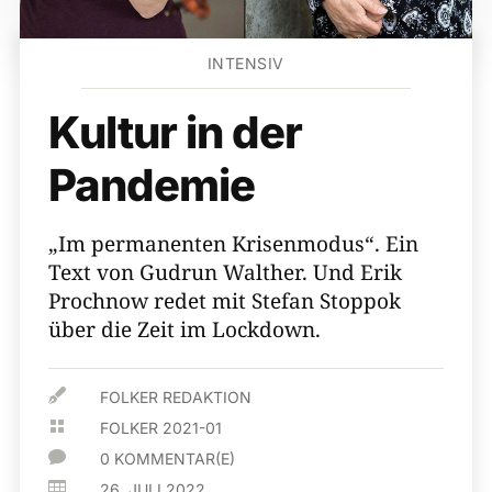
INTENSIV
Kultur in der
Pandemie
„Im permanenten Krisenmodus“. Ein
Text von Gudrun Walther. Und Erik
Prochnow redet mit Stefan Stoppok
über die Zeit im Lockdown.

FOLKER REDAKTION

FOLKER 2021-01

0 KOMMENTAR(E)

26. JULI 2022