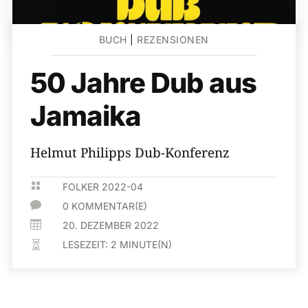
BUCH
|
REZENSIONEN
50 Jahre Dub aus
Jamaika
Helmut Philipps Dub-Konferenz

FOLKER 2022-04

0 KOMMENTAR(E)

20. DEZEMBER 2022
LESEZEIT:
2
MINUTE(N)
