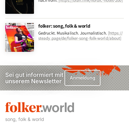
nach vorn
.
[
https://bfan.link/nordic-notes-200
]
folker: song, folk & world
Gedruckt. Musikalisch. Journalistisch.
[
https://
steady.page/de/folker-song-folk-world/about
]
Sei gut informiert mit
Anmeldung
unserem Newsletter
song, folk & world