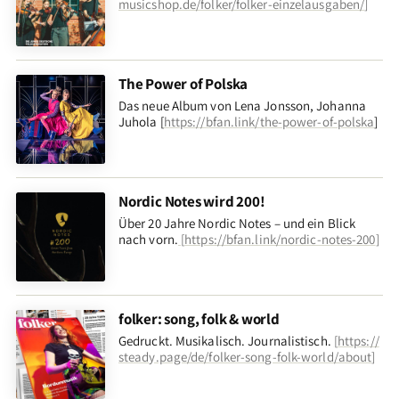
musicshop.de/folker/folker-einzelausgaben/
]
The Power of Polska
Das neue Album von Lena Jonsson, Johanna
Juhola [
https://bfan.link/the-power-of-polska
]
Nordic Notes wird 200!
Über 20 Jahre Nordic Notes – und ein Blick
nach vorn
.
[
https://bfan.link/nordic-notes-200
]
folker: song, folk & world
Gedruckt. Musikalisch. Journalistisch.
[
https://
steady.page/de/folker-song-folk-world/about
]