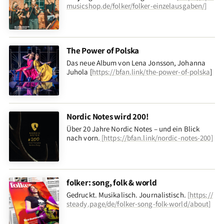
musicshop.de/folker/folker-einzelausgaben/
]
The Power of Polska
Das neue Album von Lena Jonsson, Johanna
Juhola [
https://bfan.link/the-power-of-polska
]
Nordic Notes wird 200!
Über 20 Jahre Nordic Notes – und ein Blick
nach vorn
.
[
https://bfan.link/nordic-notes-200
]
folker: song, folk & world
Gedruckt. Musikalisch. Journalistisch.
[
https://
steady.page/de/folker-song-folk-world/about
]