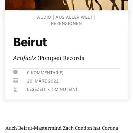
AUDIO
|
AUS ALLER WELT
|
REZENSIONEN
Beirut
Artifacts
(Pompeii Records

0 KOMMENTAR(E)

26. MÄRZ 2022
LESEZEIT:
< 1
MINUTE(N)

Auch Beirut-Mastermind Zach Condon hat Corona