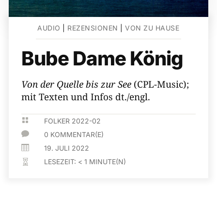
AUDIO
|
REZENSIONEN
|
VON ZU HAUSE
Bube Dame König
Von der Quelle bis zur See
(CPL-Music);
mit Texten und Infos dt./engl.

FOLKER 2022-02

0 KOMMENTAR(E)

19. JULI 2022
LESEZEIT:
< 1
MINUTE(N)
