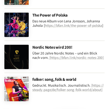
The Power of Polska
Das neue Album von Lena Jonsson, Johanna
Juhola [
https://bfan.link/the-power-of-polska
]
Nordic Notes wird 200!
Über 20 Jahre Nordic Notes – und ein Blick
nach vorn
.
[
https://bfan.link/nordic-notes-200
]
folker: song, folk & world
Gedruckt. Musikalisch. Journalistisch.
[
https://
steady.page/de/folker-song-folk-world/about
]