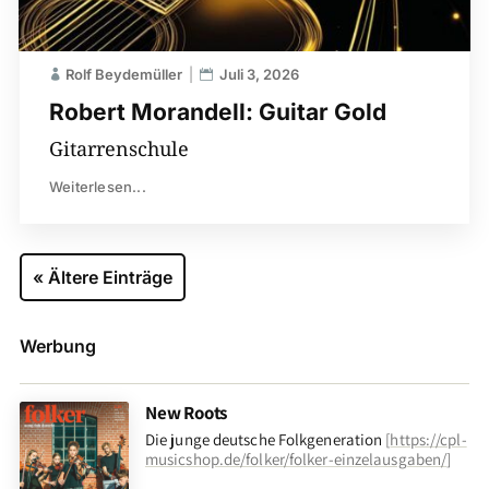
Rolf Beydemüller
Juli 3, 2026
Robert Morandell: Guitar Gold
Gitarrenschule
Weiterlesen...
« Ältere Einträge
Werbung
New Roots
Die junge deutsche Folkgeneration
[
https://cpl-
musicshop.de/folker/folker-einzelausgaben/
]