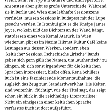
Wenn, dann ein Typ mit Gitarre und Amirepertoire.
Ansonsten aber gibt es große Unterschiede. Während
sie in Berlin und Wien eine lebhafte Sessionszene
vorfindet, müssen Sessions in Budapest mit der Lupe
gesucht werden. In Istanbul gibt es die Kneipe James
Joyce, wo kein Bild des Dichters an der Wand hängt,
stattdessen eines von Kemal Atatürk. In Wien
wiederum gibt es im Nazim Hikmet Kultur Café keine
Lesungen aus dessen Werken, sondern eben
„keltische“ Sessions. Tschechische „irische“ Bands
geben sich gern gälische Namen, um „authentisch“ zu
klingen, ob sich sonst irgendwer für die keltischen
Sprachen interessiert, bleibt offen. Rena Schillers
Buch ist eine faszinierende Momentaufnahme, die
zugleich das Zeug zum Standardwerk hat. Die Kelten
sind weiterhin „flüchtig“, wie der Titel sagt, das zeigt
schon ein Blick in die reichhaltige Literaturliste:
Nicht ein einziges in einer keltischen Sprache
verfasstes Buch ist dort aufgeführt.