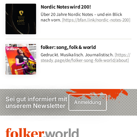
Nordic Notes wird 200!
Über 20 Jahre Nordic Notes – und ein Blick
nach vorn
.
[
https://bfan.link/nordic-notes-200
]
folker: song, folk & world
Gedruckt. Musikalisch. Journalistisch.
[
https://
steady.page/de/folker-song-folk-world/about
]
Sei gut informiert mit
Anmeldung
unserem Newsletter