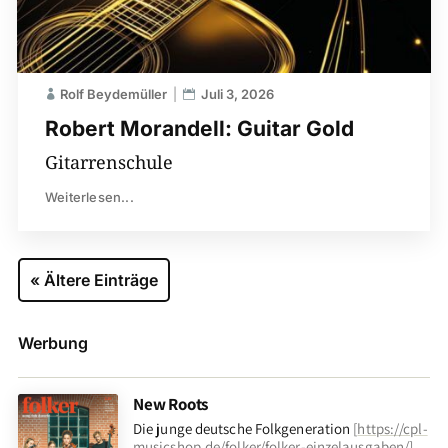
Rolf Beydemüller
Juli 3, 2026
Robert Morandell: Guitar Gold
Gitarrenschule
Weiterlesen...
« Ältere Einträge
Werbung
New Roots
Die junge deutsche Folkgeneration
[
https://cpl-
musicshop.de/folker/folker-einzelausgaben/
]