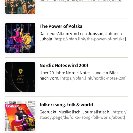
The Power of Polska
Das neue Album von Lena Jonsson, Johanna
Juhola [
https://bfan.link/the-power-of-polska
]
Nordic Notes wird 200!
Über 20 Jahre Nordic Notes – und ein Blick
nach vorn
.
[
https://bfan.link/nordic-notes-200
]
folker: song, folk & world
Gedruckt. Musikalisch. Journalistisch.
[
https://
steady.page/de/folker-song-folk-world/about
]