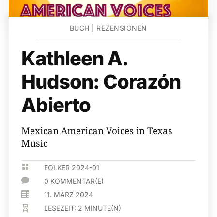
BUCH
|
REZENSIONEN
Kathleen A.
Hudson: Corazón
Abierto
Mexican American Voices in Texas
Music

FOLKER 2024-01

0 KOMMENTAR(E)

11. MÄRZ 2024
LESEZEIT:
2
MINUTE(N)
