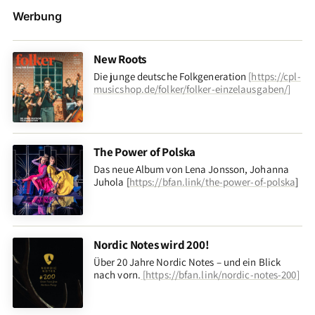
Werbung
New Roots
Die junge deutsche Folkgeneration
[
https://cpl-
musicshop.de/folker/folker-einzelausgaben/
]
The Power of Polska
Das neue Album von Lena Jonsson, Johanna
Juhola [
https://bfan.link/the-power-of-polska
]
Nordic Notes wird 200!
Über 20 Jahre Nordic Notes – und ein Blick
nach vorn
.
[
https://bfan.link/nordic-notes-200
]