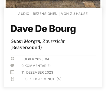
AUDIO
|
REZENSIONEN
|
VON ZU HAUSE
Dave De Bourg
Guten Morgen, Zuversicht
(Beaversound)

FOLKER 2023-04

0 KOMMENTAR(E)

11. DEZEMBER 2023
LESEZEIT:
< 1
MINUTE(N)
