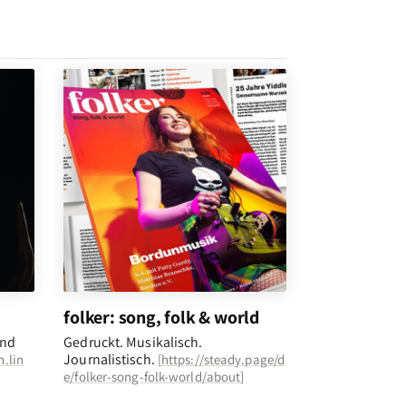
folker: song, folk & world
und
Gedruckt. Musikalisch.
Journalistisch.
n.lin
[
https://steady.page/d
e/folker-song-folk-world/about
]