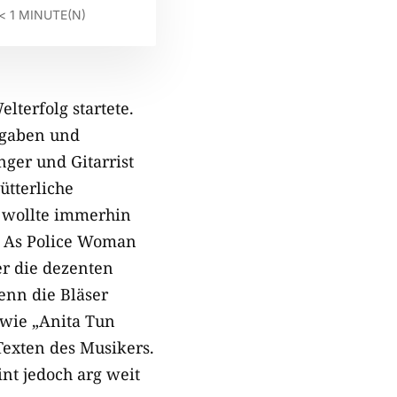
< 1
MINUTE(N)
lterfolg startete.
sgaben und
ger und Gitarrist
ütterliche
r wollte immerhin
an As Police Woman
er die dezenten
enn die Bläser
 wie „Anita Tun
Texten des Musikers.
nt jedoch arg weit