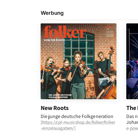
Werbung
New Roots
The 
Die junge deutsche Folkgeneration
Das n
Johan
[
https://cpl-musicshop.de/folker/folker
-einzelausgaben/
]
e-pow