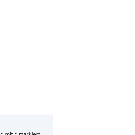
nd mit
*
markiert