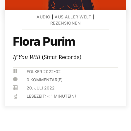
AUDIO
|
AUS ALLER WELT
|
REZENSIONEN
Flora Purim
If You Will
(Strut Records)

FOLKER 2022-02

0 KOMMENTAR(E)

20. JULI 2022
LESEZEIT:
< 1
MINUTE(N)
