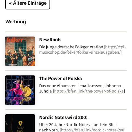
« Ältere Einträge
Werbung
New Roots
Die junge deutsche Folkgeneration
[
https://cpl-
musicshop.de/folker/folker-einzelausgaben/
]
The Power of Polska
Das neue Album von Lena Jonsson, Johanna
Juhola [
https://bfan.link/the-power-of-polska
]
Nordic Notes wird 200!
Über 20 Jahre Nordic Notes – und ein Blick
nach vorn
.
[
https://bfan.link/nordic-notes-200
]