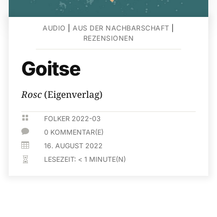
AUDIO
|
AUS DER NACHBARSCHAFT
|
REZENSIONEN
Goitse
Rosc
(Eigenverlag)

FOLKER 2022-03

0 KOMMENTAR(E)

16. AUGUST 2022
LESEZEIT:
< 1
MINUTE(N)
