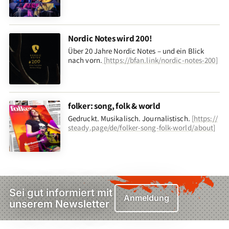
Nordic Notes wird 200!
Über 20 Jahre Nordic Notes – und ein Blick
nach vorn
.
[
https://bfan.link/nordic-notes-200
]
folker: song, folk & world
Gedruckt. Musikalisch. Journalistisch.
[
https://
steady.page/de/folker-song-folk-world/about
]
Sei gut informiert mit
Anmeldung
unserem Newsletter