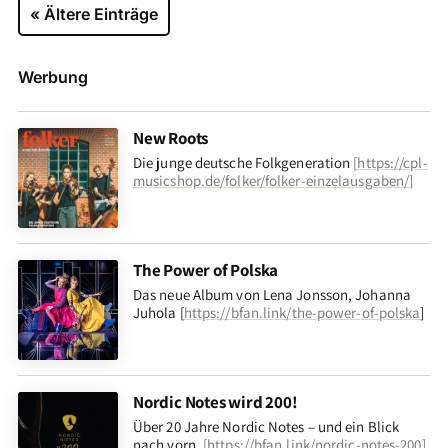
« Ältere Einträge
Werbung
New Roots
Die junge deutsche Folkgeneration
[
https://cpl-
musicshop.de/folker/folker-einzelausgaben/
]
The Power of Polska
Das neue Album von Lena Jonsson, Johanna
Juhola [
https://bfan.link/the-power-of-polska
]
Nordic Notes wird 200!
Über 20 Jahre Nordic Notes – und ein Blick
nach vorn
.
[
https://bfan.link/nordic-notes-200
]