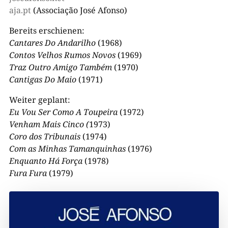
aja.pt
(Associação José Afonso)
Bereits erschienen:
Cantares Do Andarilho
(1968)
Contos Velhos Rumos Novos
(1969)
Traz Outro Amigo Também
(1970)
Cantigas Do Maio
(1971)
Weiter geplant:
Eu Vou Ser Como A Toupeira
(1972)
Venham Mais Cinco (
1973)
Coro dos Tribunais
(1974)
Com as Minhas Tamanquinhas
(1976)
Enquanto Há Força
(1978)
Fura Fura
(1979)