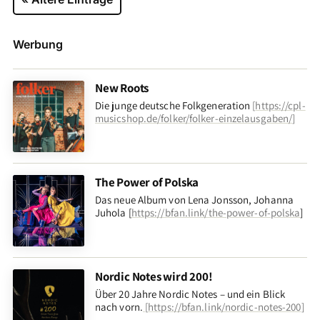
Werbung
New Roots
Die junge deutsche Folkgeneration
[
https://cpl-
musicshop.de/folker/folker-einzelausgaben/
]
The Power of Polska
Das neue Album von Lena Jonsson, Johanna
Juhola [
https://bfan.link/the-power-of-polska
]
Nordic Notes wird 200!
Über 20 Jahre Nordic Notes – und ein Blick
nach vorn
.
[
https://bfan.link/nordic-notes-200
]