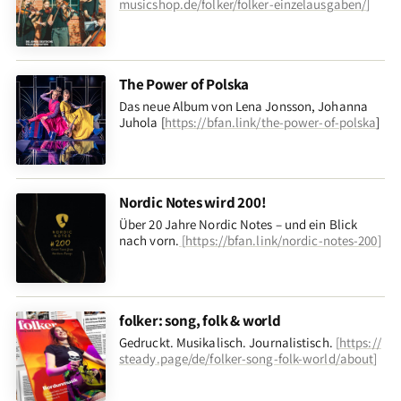
musicshop.de/folker/folker-einzelausgaben/
]
The Power of Polska
Das neue Album von Lena Jonsson, Johanna
Juhola [
https://bfan.link/the-power-of-polska
]
Nordic Notes wird 200!
Über 20 Jahre Nordic Notes – und ein Blick
nach vorn
.
[
https://bfan.link/nordic-notes-200
]
folker: song, folk & world
Gedruckt. Musikalisch. Journalistisch.
[
https://
steady.page/de/folker-song-folk-world/about
]