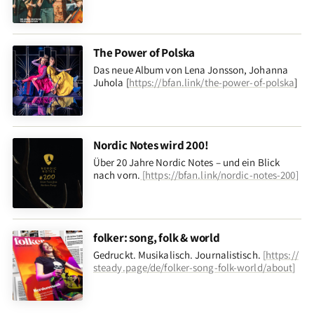
The Power of Polska
Das neue Album von Lena Jonsson, Johanna
Juhola [
https://bfan.link/the-power-of-polska
]
Nordic Notes wird 200!
Über 20 Jahre Nordic Notes – und ein Blick
nach vorn
.
[
https://bfan.link/nordic-notes-200
]
folker: song, folk & world
Gedruckt. Musikalisch. Journalistisch.
[
https://
steady.page/de/folker-song-folk-world/about
]