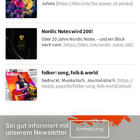
Juhola [
https://bfan.link/the-power-of-polska
]
Nordic Notes wird 200!
Über 20 Jahre Nordic Notes – und ein Blick
nach vorn
.
[
https://bfan.link/nordic-notes-200
]
folker: song, folk & world
Gedruckt. Musikalisch. Journalistisch.
[
https://
steady.page/de/folker-song-folk-world/about
]
Sei gut informiert mit
Anmeldung
unserem Newsletter