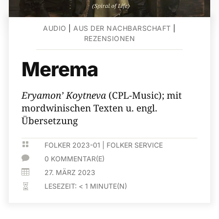
AUDIO
|
AUS DER NACHBARSCHAFT
|
REZENSIONEN
Merema
Eryamon’ Koytneva
(CPL-Music); mit
mordwinischen Texten u. engl.
Übersetzung

FOLKER 2023-01
|
FOLKER SERVICE

0 KOMMENTAR(E)

27. MÄRZ 2023
LESEZEIT:
< 1
MINUTE(N)
