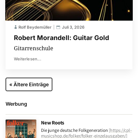
Rolf Beydemüller
Juli 3, 2026
Robert Morandell: Guitar Gold
Gitarrenschule
Weiterlesen...
« Ältere Einträge
Werbung
New Roots
Die junge deutsche Folkgeneration
[
https://cpl-
musicshop.de/folker/folker-einzelausgaben/
]