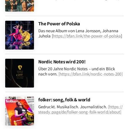
The Power of Polska
Das neue Album von Lena Jonsson, Johanna
Juhola [
https://bfan.link/the-power-of-polska
]
Nordic Notes wird 200!
Über 20 Jahre Nordic Notes – und ein Blick
nach vorn
.
[
https://bfan.link/nordic-notes-200
]
folker: song, folk & world
Gedruckt. Musikalisch. Journalistisch.
[
https://
steady.page/de/folker-song-folk-world/about
]