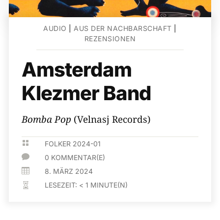
AUDIO
|
AUS DER NACHBARSCHAFT
|
REZENSIONEN
Amsterdam
Klezmer Band
Bomba Pop
(Velnasj Records)

FOLKER 2024-01

0 KOMMENTAR(E)

8. MÄRZ 2024
LESEZEIT:
< 1
MINUTE(N)
