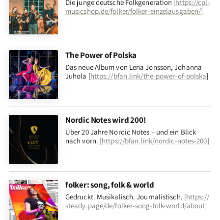
Die junge deutsche Folkgeneration
[
https://cpl-
musicshop.de/folker/folker-einzelausgaben/
]
The Power of Polska
Das neue Album von Lena Jonsson, Johanna
Juhola [
https://bfan.link/the-power-of-polska
]
Nordic Notes wird 200!
Über 20 Jahre Nordic Notes – und ein Blick
nach vorn
.
[
https://bfan.link/nordic-notes-200
]
folker: song, folk & world
Gedruckt. Musikalisch. Journalistisch.
[
https://
steady.page/de/folker-song-folk-world/about
]