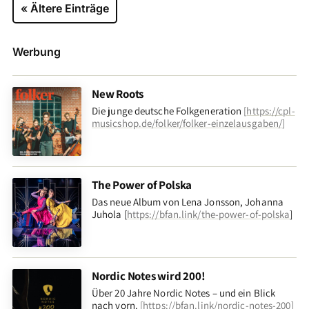
« Ältere Einträge
Werbung
New Roots
Die junge deutsche Folkgeneration
[
https://cpl-
musicshop.de/folker/folker-einzelausgaben/
]
The Power of Polska
Das neue Album von Lena Jonsson, Johanna
Juhola [
https://bfan.link/the-power-of-polska
]
Nordic Notes wird 200!
Über 20 Jahre Nordic Notes – und ein Blick
nach vorn
.
[
https://bfan.link/nordic-notes-200
]