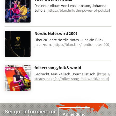
Das neue Album von Lena Jonsson, Johanna
Juhola [
https://bfan.link/the-power-of-polska
]
Nordic Notes wird 200!
Über 20 Jahre Nordic Notes – und ein Blick
nach vorn
.
[
https://bfan.link/nordic-notes-200
]
folker: song, folk & world
Gedruckt. Musikalisch. Journalistisch.
[
https://
steady.page/de/folker-song-folk-world/about
]
Sei gut informiert mit
Anmeldung