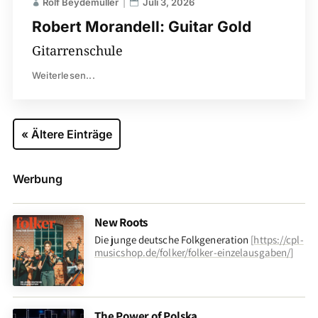
Rolf Beydemüller
Juli 3, 2026
Robert Morandell: Guitar Gold
Gitarrenschule
Weiterlesen...
« Ältere Einträge
Werbung
New Roots
Die junge deutsche Folkgeneration
[
https://cpl-
musicshop.de/folker/folker-einzelausgaben/
]
The Power of Polska