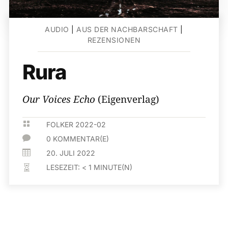
AUDIO
|
AUS DER NACHBARSCHAFT
|
REZENSIONEN
Rura
Our Voices Echo
(Eigenverlag)

FOLKER 2022-02

0 KOMMENTAR(E)

20. JULI 2022
LESEZEIT:
< 1
MINUTE(N)
