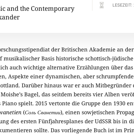

LESEZEIT:
ic and the Contemporary
exander
Forschungsstipendiat der Britischen Akademie an der
 musikalischer Basis historische schottisch-jüdisch
tlich auch wichtige alternative Erzählungen über das 
n, Aspekte einer dynamischen, aber schrumpfende
ottland. Darüber hinaus war er auch Mitbegründer 
Moishe’s Bagel, das seitdem bereits vier Alben verö
s Piano spielt. 2015 vertonte die Gruppe den 1930 e
Swanetien
(
Соль Сванетии
), einen sowjetischen Propa
ung des ersten Fünfjahresplanes der UdSSR bis in d
umentieren sollte. Das vorliegende Buch ist im Pri