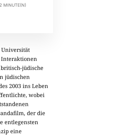
2
MINUTE(N)
 Universität
e Interaktionen
britisch-jüdische
n jüdischen
des 2003 ins Leben
ffentlichte, wobei
ntstandenen
gandafilm, der die
ie entlegensten
nzip eine