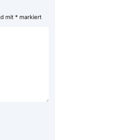
nd mit
*
markiert