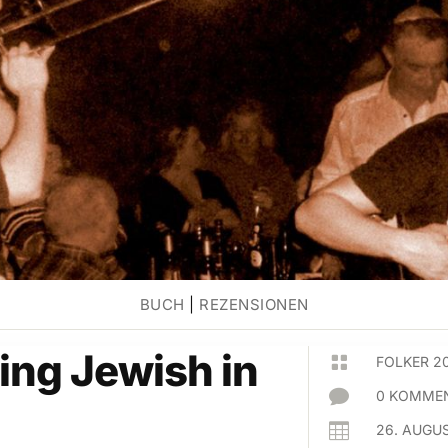
BUCH
|
REZENSIONEN
ng Jewish in

FOLKER 2

0 KOMMEN

26. AUGU