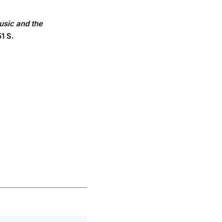
sic and the
1 S.